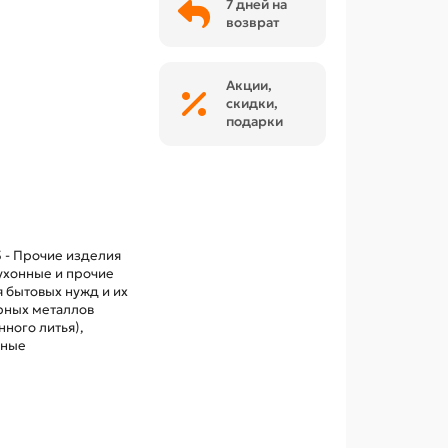
7 дней на
возврат
Акции,
скидки,
подарки
 - Прочие изделия
ухонные и прочие
 бытовых нужд и их
ерных металлов
нного литья),
нные