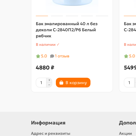
Бак эмалированный 40 л без
Бак э
деколи С-2840П2/Рб Белый
С-284
рябчик
В наличии ✓
В нал
5.0
1 отзыв
5.0
4880 ₽
549
В корзину
Информация
Допол
Адрес и реквизиты
Акции