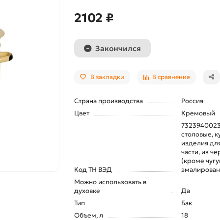
2102 ₽
Закончился
В закладки
В сравнение
Страна производства
Россия
Цвет
Кремовый
7323940023
столовые, к
изделия для
части, из ч
(кроме чугу
Код ТН ВЭД
эмалирова
Можно использовать в
духовке
Да
Тип
Бак
Объем, л
18