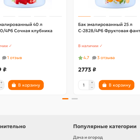
малированный 40 л
Бак эмалированный 25 л
0/4Рб Сочная клубника
С-2828/4Рб Фруктовая фан
ичии ✓
В наличии ✓
1 отзыв
4.7
3 отзыва
9 ₽
2773 ₽
В корзину
В корзину
нительно
Популярные категории
Дача и огород