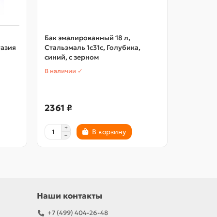
Бак эмалированный 18 л,
Бак эмал
тазия
Стальэмаль 1с31с, Голубика,
Стальэма
синий, с зерном
синий, с
В наличии ✓
В наличии
2361 ₽
2701 ₽
В корзину
Наши контакты
+7 (499) 404-26-48