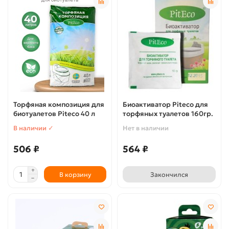
Торфяная композиция для
Биоактиватор Piteco для
биотуалетов Piteco 40 л
торфяных туалетов 160гр.
В наличии ✓
Нет в наличии
506 ₽
564 ₽
В корзину
Закончился