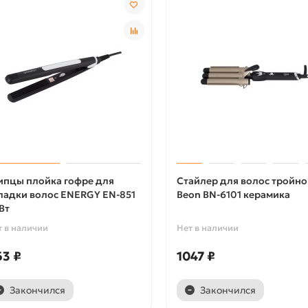
пцы плойка гофре для
Стайлер для волос тройно
ладки волос ENERGY EN-851
Beon BN-6101 керамика
Вт
т в наличии
Нет в наличии
63 ₽
1047 ₽
Закончился
Закончился