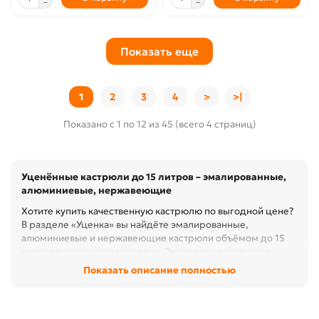
Показать еще
1
2
3
4
>
>|
Показано с 1 по 12 из 45 (всего 4 страниц)
Уценённые кастрюли до 15 литров – эмалированные,
алюминиевые, нержавеющие
Хотите купить качественную кастрюлю по выгодной цене?
В разделе «Уценка» вы найдёте эмалированные,
алюминиевые и нержавеющие кастрюли объёмом до 15
литров с хорошими скидками. Эти товары могут иметь
небольшие дефекты (вмятины, царапины, потертости или
Показать описание полностью
повреждённую упаковку), но полностью сохраняют свою
функциональность.
Какие кастрюли представлены в