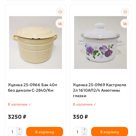
Уценка 25-0966 Бак 40л
Уценка 25-0969 Кастрюля
без деколи С-2840/Км
2л 1610АП2/4 Анютины
глазки
В наличии ✓
В наличии ✓
3250 ₽
350 ₽
В корзину
В корзину