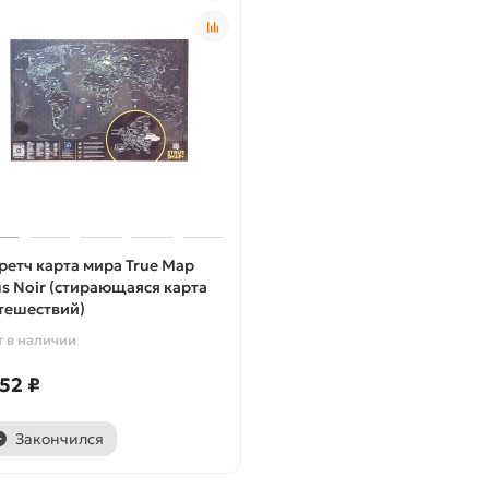
ретч карта мира True Map
us Noir (стирающаяся карта
тешествий)
т в наличии
52 ₽
Закончился