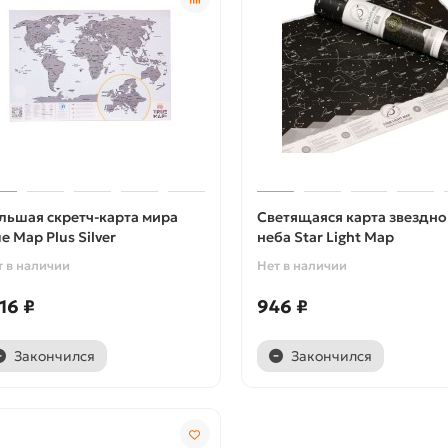
льшая скретч-карта мира
Светящаяся карта звездно
ue Map Plus Silver
неба Star Light Map
т в наличии
Нет в наличии
16 ₽
946 ₽
Закончился
Закончился