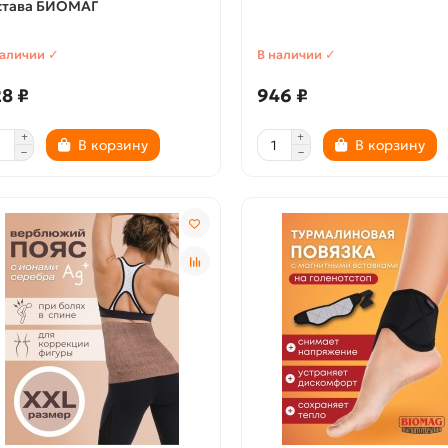
става БИОМАГ
наличии ✓
В наличии ✓
8 ₽
946 ₽
В корзину
В корзину