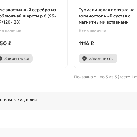
яс эластичный серебро из
Турмалиновая повязка на
рблюжьей шерсти р.6 (99-
голеностопный сустав с
9/120-128)
магнитными вставками
т в наличии
Нет в наличии
50 ₽
1114 ₽
Закончился
Закончился
Показано с 1 по 5 из 5 (всего 1 
кстильные изделия