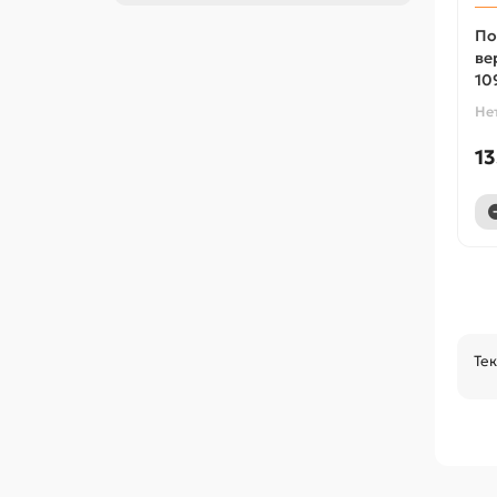
По
ве
10
Не
13
Те