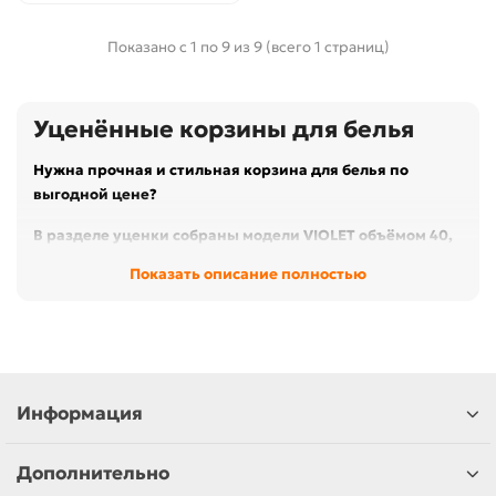
Показано с 1 по 9 из 9 (всего 1 страниц)
Уценённые корзины для белья
Нужна прочная и стильная
корзина для белья
по
выгодной цене?
В разделе уценки собраны модели
VIOLET
объёмом
40,
50 и 60 л
— идеальный объём для семьи и компактных
Показать описание полностью
ванных комнат. Все товары полностью исправны:
скидка действует из-за незначительных
косметических дефектов упаковки или корпуса.
Что вы найдёте в каталоге
Серия «Лофт» 50 л
—
узкая корзина с крышкой
;
Информация
цвета: белый, серый и трендовый латте.
Серия «Ротанг» 40 л и 60 л
— фактура плетения,
Дополнительно
классический белый оттенок, крышка на петлях.