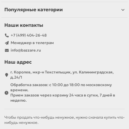
Серия «Вязь» 60 л
— голубая норка, объёмное
Популярные категории
вязкое тиснение, лёгкое открывание.
Каждая пластиковая корзина изготовлена из
ударопрочного полипропилена, выдерживает влажный
Наши контакты
пар и бытовую химию, поэтому служит долго даже при
ежедневном использовании.
+7 (499) 404-26-48
Менеджер в телеграм
Наличие крышки
скрывает грязное бельё и удерживает
запахи, а
узкий корпус
легко помещается между
info@bazzare.ru
стиральной машиной и раковиной.
Наш адрес
Почему стоит заказать у нас
г. Королев, мкр-н Текстильщик, ул. Калининградская,
—
Самовывоз из Королёва
— заберите корзину для белья
д.24/1
в день заказа.
—
Доставка по России
от 1 дня курьером или
Обработка заказов: с 10:00 до 18:00 по московскому
транспортной компанией.
времени.
—
Бонусные баллы
на следующий заказ (при
Прием заказов через корзину 24 часа в сутки, 7 дней в
регистрации на сайте).
неделю.
Добавьте понравившуюся
корзину для белья узкую с
крышкой
в корзину онлайн, выберите удобный способ
Чтобы продать что-нибудь ненужное, нужно сначала купить что-
получения — и экономьте без потери качества!
нибудь ненужное.