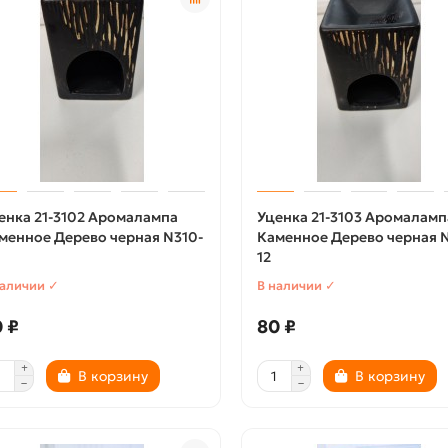
енка 21-3102 Аромалампа
Уценка 21-3103 Аромаламп
менное Дерево черная N310-
Каменное Дерево черная N
12
наличии ✓
В наличии ✓
 ₽
80 ₽
В корзину
В корзину