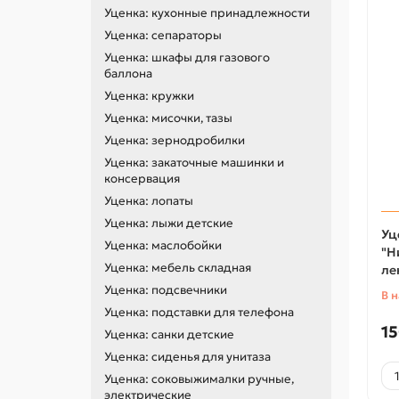
Уценка: кухонные принадлежности
Уценка: сепараторы
Уценка: шкафы для газового
баллона
Уценка: кружки
Уценка: мисочки, тазы
Уценка: зернодробилки
Уценка: закаточные машинки и
консервация
Уценка: лопаты
Уценка: лыжи детские
Уц
Уценка: маслобойки
"Н
Уценка: мебель складная
ле
Уценка: подсвечники
В 
Уценка: подставки для телефона
15
Уценка: санки детские
Уценка: сиденья для унитаза
Уценка: соковыжималки ручные,
электрические