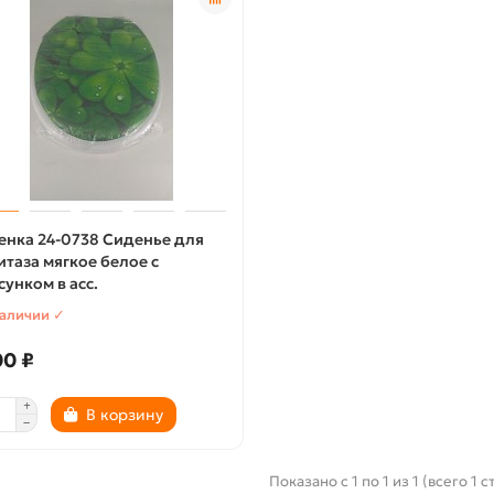
енка 24-0738 Сиденье для
итаза мягкое белое с
сунком в асс.
наличии ✓
00 ₽
В корзину
Показано с 1 по 1 из 1 (всего 1 