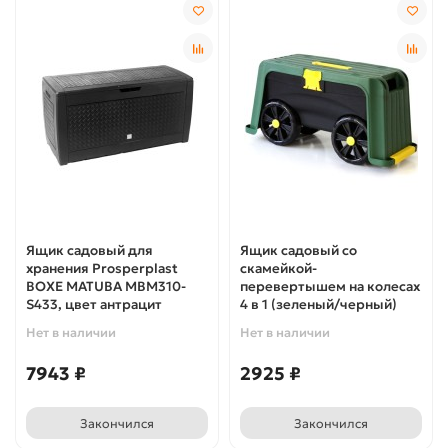
Ящик садовый для
Ящик садовый со
хранения Prosperplast
скамейкой-
BOXE MATUBA MBM310-
перевертышем на колесах
S433, цвет антрацит
4 в 1 (зеленый/черный)
Нет в наличии
Нет в наличии
7943 ₽
2925 ₽
Закончился
Закончился