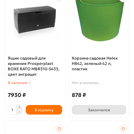
Ящик садовый для
Корзина садовая Helex
хранения Prosperplast
H842, зеленый 42 л,
BOXE RATO MBR310-S433,
пластик
цвет антрацит
В наличии ✓
Нет в наличии
7930 ₽
878 ₽
В корзину
Закончился