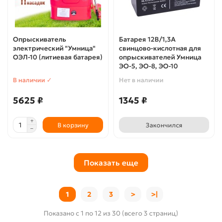
Опрыскиватель
Батарея 12В/1,3А
электрический "Умница"
свинцово-кислотная для
ОЭЛ-10 (литиевая батарея)
опрыскивателей Умница
ЭО-5, ЭО-8, ЭО-10
В наличии ✓
Нет в наличии
5625 ₽
1345 ₽
В корзину
Закончился
Показать еще
1
2
3
>
>|
Показано с 1 по 12 из 30 (всего 3 страниц)