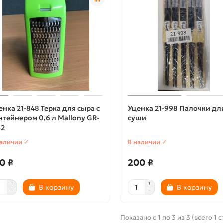
енка 21-848 Терка для сыра с
Уценка 21-998 Палочки дл
нтейнером 0,6 л Mallony GR-
суши
32
наличии ✓
В наличии ✓
0 ₽
200 ₽
В корзину
В корзину
Показано с 1 по 3 из 3 (всего 1 