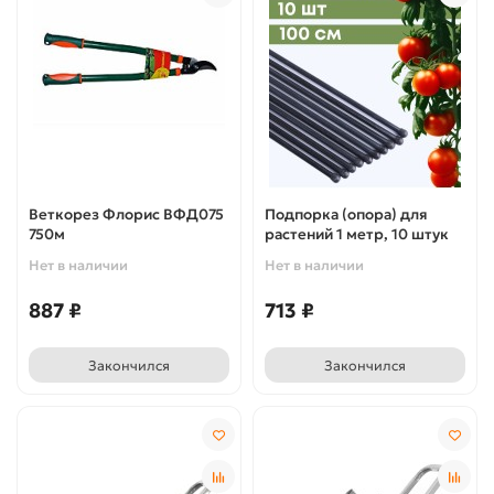
Веткорез Флорис ВФД075
Подпорка (опора) для
750м
растений 1 метр, 10 штук
Нет в наличии
Нет в наличии
887 ₽
713 ₽
Закончился
Закончился