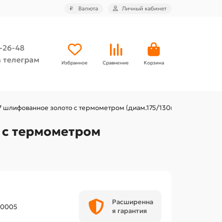
₽
Валюта
Личный кабинет
4-26-48
 телеграм
Избранное
Сравнение
Корзина
7 шлифованное золото с термометром (диам.175/130мм)
 с термометром
Расширенна
00005
я гарантия