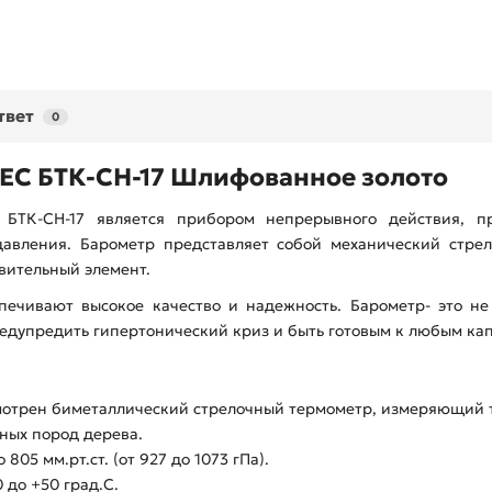
твет
0
ТЕС БТК-СН-17 Шлифованное золото
и БТК-СН-17 является прибором непрерывного действия, 
авления. Барометр представляет собой механический стре
вительный элемент.
ечивают высокое качество и надежность. Барометр- это не
едупредить гипертонический криз и быть готовым к любым ка
мотрен биметаллический стрелочный термометр, измеряющий т
ных пород дерева.
05 мм.рт.ст. (от 927 до 1073 гПа).
 до +50 град.С.