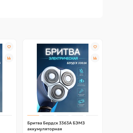
Бритва Бердск 3363А БЭМЗ
Бритва Б
аккумуляторная
аккумул