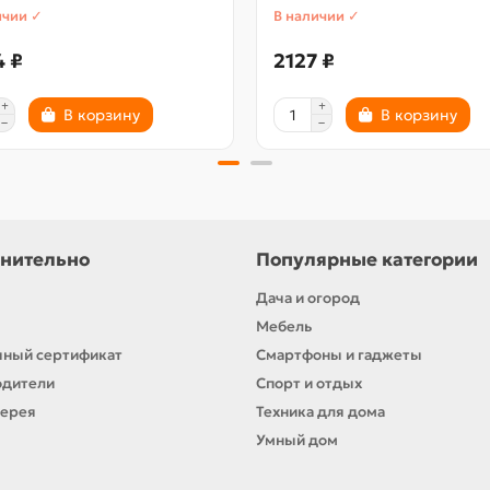
ичии ✓
В наличии ✓
4 ₽
2127 ₽
В корзину
В корзину
нительно
Популярные категории
Дача и огород
Мебель
ный сертификат
Смартфоны и гаджеты
одители
Спорт и отдых
лерея
Техника для дома
Умный дом