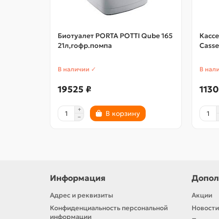
Биотуалет PORTA POTTI Qube 165
Кассе
21л,гофр.помпа
Casse
В наличии ✓
В нал
19525 ₽
1130
В корзину
Информация
Допол
Адрес и реквизиты
Акции
Конфиденциальность персональной
Новости
информации