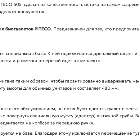
 PITECO 505, сделан из качественного пластика на самом совр
дель от конкурентов.
х биотуалетов PITECO
. Предназначен для тех, кто предпочи
ся специальная база. К ней подключается дренажный шланг и 
алета и разметки отверстий идет в комплекте.
читана таким образом, чтобы гарантированно выдерживать масс
рту высоты для обычных унитазов и составляет 480 мм.
нные с его обслуживанием, не потребуют двигать туалет с мест
ько повернуть специальную муфту (адаптер) вытяжной трубы. В
едвигается на колёсах за переднюю ручку.
руется на базе. Благодаря этому исключается перемещение ту