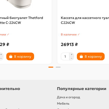
тный биотуалет Thetford
Кассета для кассетного туа
tte C-224CW
C224CW
ичии ✓
В наличии ✓
29 ₽
26913 ₽
В корзину
В корзину
нительно
Популярные категории
Дача и огород
Мебель