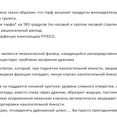
на таким образом, что торф засыпает продукты жизнедеятель
 туалета.
я торфа* на 180 градусов (по часовой и против часовой стрел
о рациональный расход.
торфяную композицию PITECO.
я является механический фильтр, находящийся непосредствен
существует проблема засорения дренажа
лапан, который, при поднятии накопительной емкости, закры
 жидкая фракция попадает, минуя клапан накопительной ёмкос
в не поддается никакой критике: уровень сливного отверстия,
е отходы, вместо слива через дренаж, образуют жидкую, постоя
лью опорожнения механизм клапана автоматически закрывает 
ортировки накопительной ёмкости.
ть кран, отсоединять дренажный шланг…. Вы просто приподнима