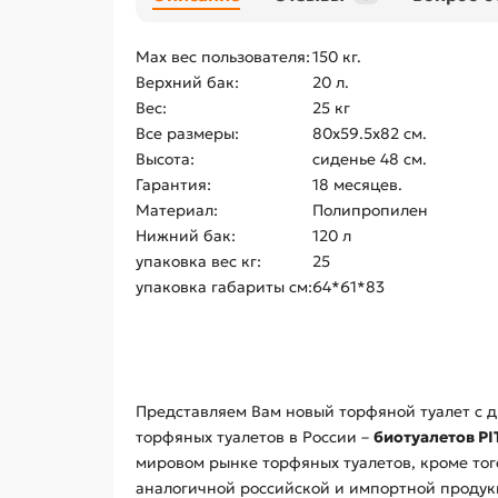
Max вес пользователя:
150 кг.
Верхний бак:
20 л.
Вес:
25 кг
Все размеры:
80х59.5х82 см.
Высота:
сиденье 48 см.
Гарантия:
18 месяцев.
Материал:
Полипропилен
Нижний бак:
120 л
упаковка вес кг:
25
упаковка габариты см:
64*61*83
Представляем Вам новый торфяной туалет с 
торфяных туалетов в России –
биотуалетов P
мировом рынке торфяных туалетов, кроме того
аналогичной российской и импортной продук