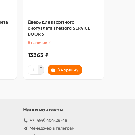
лета
Дверь для кассетного
Муфта с 
биотуалета Thetford SERVICE
в сборе
DOOR 3
В наличии ✓
В наличии
13363 ₽
2846 ₽
В корзину
Наши контакты
+7 (499) 404-26-48
Менеджер в телеграм