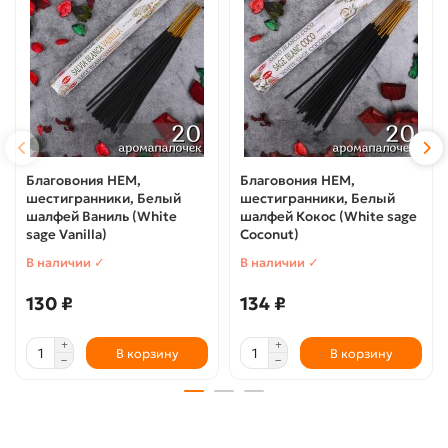
Благовония HEM,
Благовония HEM,
шестигранники, Белый
шестигранники, Белый
шалфей Ваниль (White
шалфей Кокос (White sage
sage Vanilla)
Coconut)
В наличии ✓
В наличии ✓
130 ₽
134 ₽
В корзину
В корзину