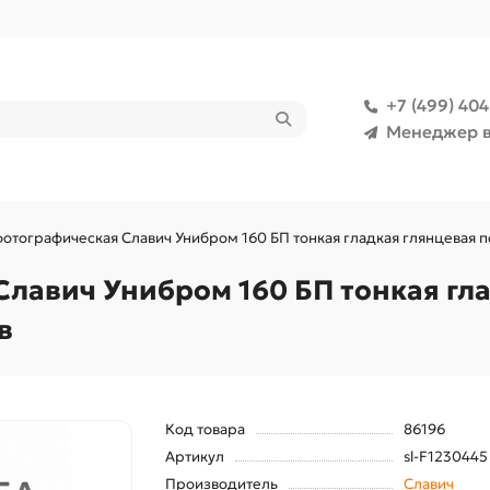
+7 (499) 40
Менеджер в
фотографическая Славич Унибром 160 БП тонкая гладкая глянцевая по
Славич Унибром 160 БП тонкая гл
в
Код товара
86196
Артикул
sl-F1230445
Производитель
Славич