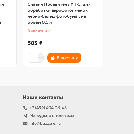
ля
Славич Проявитель УП-5, для
Славич П
обработки аэрофотопленок
обработ
черно-белых фотобумаг, на
черно-бе
л
объем 0,5 л
объем 1 л
В наличии ✓
В наличии
503 ₽
644 ₽
В корзину
Наши контакты
+7 (499) 404-26-48
Менеджер в телеграм
info@bazzare.ru