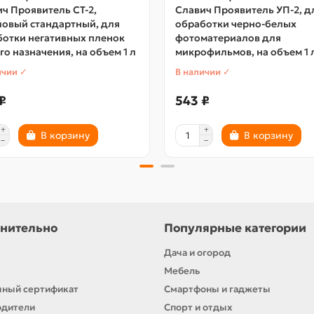
ч Проявитель СТ-2,
Славич Проявитель УП-2, д
ловый стандартный, для
обработки черно-белых
ботки негативных пленок
фотоматериалов для
о назначения, на объем 1 л
микрофильмов, на объем 1 
ичии ✓
В наличии ✓
₽
543 ₽
В корзину
В корзину
нительно
Популярные категории
Дача и огород
Мебель
ный сертификат
Смартфоны и гаджеты
одители
Спорт и отдых