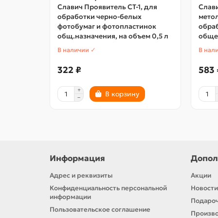
Славич Проявитель СТ-1, для
Слави
обработки черно-белых
мето
фотобумаг и фотопластинок
обра
общ.назначения, на объем 0,5 л
общег
В наличии ✓
В нал
322 ₽
583 
В корзину
Информация
Допол
Адрес и реквизиты
Акции
Конфиденциальность персональной
Новости
информации
Подароч
Пользовательское соглашение
Произв