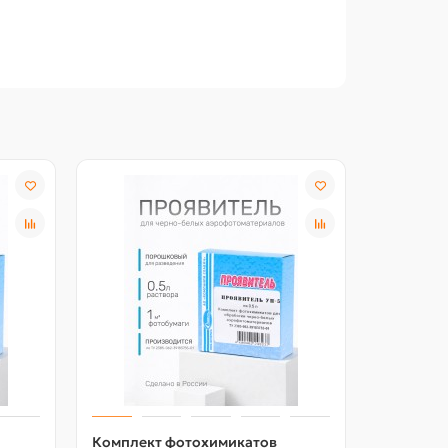
Комплект фотохимикатов
Комплек