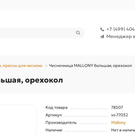
+7 (499) 40
Менеджер в
, прессы для чеснока
Чесночница MALLONY большая, орехокол
ьшая, орехокол
Код товара
78507
Артикул
vs-77032
Производитель
Mallony
Наличие
Нет в налич