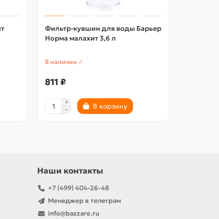
йт
Фильтр-кувшин для воды Барьер
Фильтр-
Норма малахит 3,6 л
Барьер-Ла
белый
В наличии ✓
В наличии
811 ₽
769 ₽
В корзину
Наши контакты
+7 (499) 404-26-48
Менеджер в телеграм
info@bazzare.ru