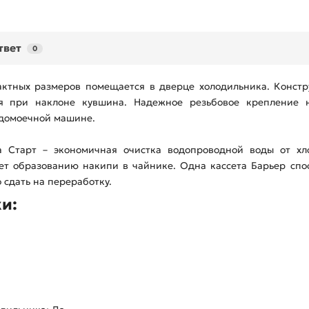
твет
0
актных размеров помещается в дверце холодильника. Конс
ся при наклоне кувшина. Надежное резьбовое крепление 
удомоечной машине.
та Старт – экономичная очистка водопроводной воды от хл
ет образованию накипи в чайнике. Одна кассета Барьер спо
 сдать на переработку.
и: