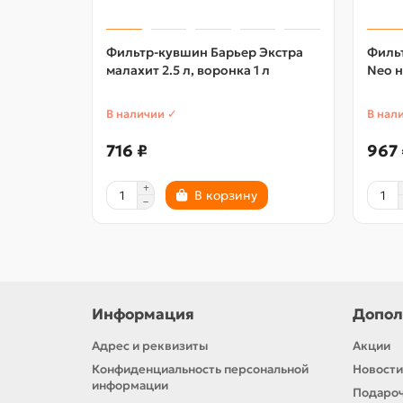
Фильтр-кувшин Барьер Экстра
Филь
малахит 2.5 л, воронка 1 л
Neo н
В наличии ✓
В нал
716 ₽
967 
В корзину
Информация
Допол
Адрес и реквизиты
Акции
Конфиденциальность персональной
Новости
информации
Подароч