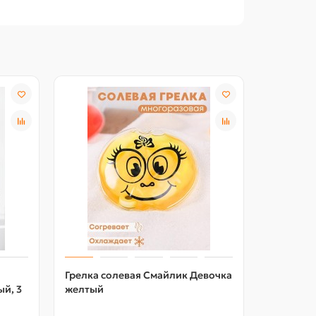
Грелка солевая Смайлик Девочка
Турмалин
й, 3
желтый
повязка 