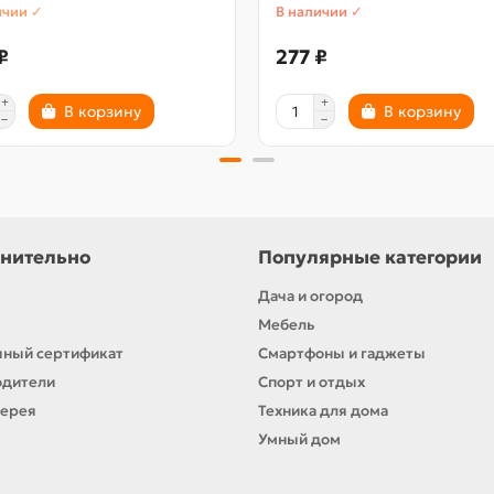
ичии ✓
В наличии ✓
₽
277 ₽
В корзину
В корзину
нительно
Популярные категории
Дача и огород
Мебель
ный сертификат
Смартфоны и гаджеты
одители
Спорт и отдых
лерея
Техника для дома
Умный дом