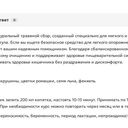
твет
0
туральный травяной сбор, созданный специально для мягкого 
тула. Если вы ищете безопасное средство для легкого опорожн
нет вашим надежным помощником. Благодаря сбалансированному
кому очищению и поддерживает здоровье пищеварительной сист
живать здоровье кишечника без раздражения и дискомфорта.
 крушины, цветки ромашки, семя льна, фенхель.
 залить 200 мл кипятка, настоять 10–15 минут. Принимать по 1
 При необходимости курс можно повторить через месяц или в т
ереносимость, беременность, период лактации, непроходимос