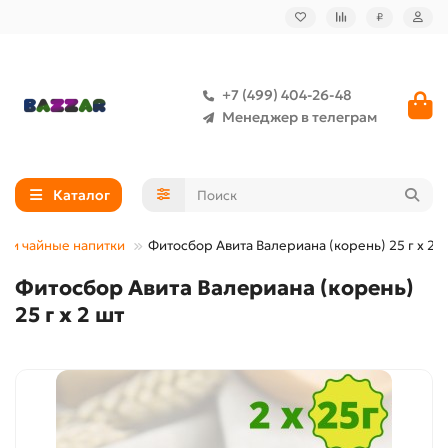
₽
+7 (499) 404-26-48
Менеджер в телеграм
Каталог
аи и чайные напитки
Фитосбор Авита Валериана (корень) 25 г х 2 
Фитосбор Авита Валериана (корень)
25 г х 2 шт