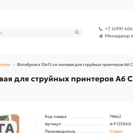
+7 (499) 40
Менеджер в
нтера
Фотобумага 10х15 см матовая для струйных принтеров А6 С
вая для струйных принтеров А6 С
Код товара
79642
Артикул
sl-F1233415
Производитель
Славич