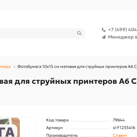
+7 (499) 40
Менеджер в
нтера
Фотобумага 10х15 см матовая для струйных принтеров А6 С
вая для струйных принтеров А6 С
Код товара
79644
Артикул
sl-F1233416
Производитель
Славич