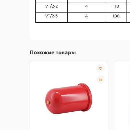
VT/2-2
4
110
VT/2-3
4
106
Похожие товары