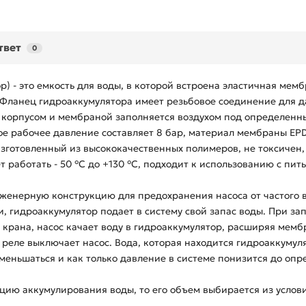
твет
0
 - это емкость для воды, в которой встроена эластичная мем
Фланец гидроаккумулятора имеет резьбовое соединение для 
 корпусом и мембраной заполняется воздухом под определенны
е рабочее давление составляет 8 бар, материал мембраны EP
 изготовленный из высококачественных полимеров, не токсичен,
 работать - 50 °C до +130 °C, подходит к использованию с пит
енерную конструкцию для предохранения насоса от частого 
, гидроаккумулятор подает в систему свой запас воды. При з
я крана, насос качает воду в гидроаккумулятор, расширяя мем
 реле выключает насос. Вода, которая находится гидроаккумул
меньшаться и как только давление в системе понизится до опр
цию аккумулирования воды, то его объем выбирается из усло