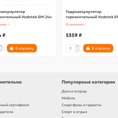
оаккумулятор
Гидроаккумулятор
зонтальный Vodotok БМ-24л
горизонтальный Vodotok Б
ичии ✓
В наличии ✓
4 ₽
5359 ₽
В корзину
В корзину
нительно
Популярные категории
Дача и огород
Мебель
ный сертификат
Смартфоны и гаджеты
одители
Спорт и отдых