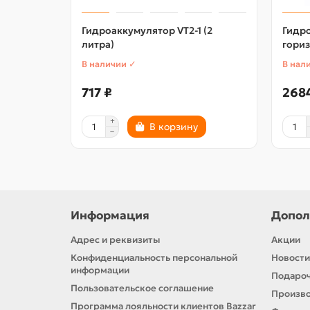
Гидроаккумулятор VT2-1 (2
Гидр
литра)
гори
В наличии ✓
В нал
717 ₽
268
В корзину
Информация
Допол
Адрес и реквизиты
Акции
Конфиденциальность персональной
Новости
информации
Подароч
Пользовательское соглашение
Произв
Программа лояльности клиентов Bazzar