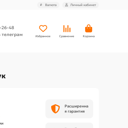
₽
Валюта
Личный кабинет
4-26-48
 телеграм
Избранное
Сравнение
Корзина
ук
Расширенна
я гарантия
h
ии