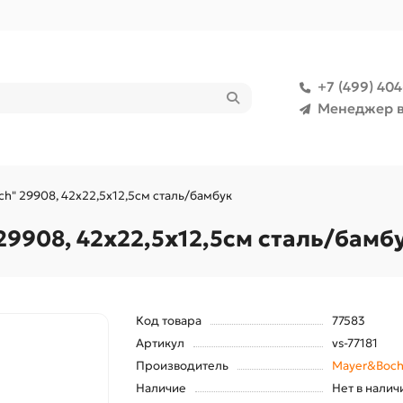
+7 (499) 40
Менеджер в
ch" 29908, 42х22,5х12,5см сталь/бамбук
29908, 42х22,5х12,5см сталь/бамб
Код товара
77583
Артикул
vs-77181
Производитель
Mayer&Boc
Наличие
Нет в налич