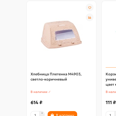
Хлебница Плетенка М4903,
Корз
светло-коричневый
униве
цвет
В наличии ✓
В нал
614 ₽
111 ₽
В корзину