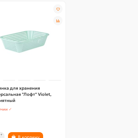
инка для хранения
рсальная "Лофт" Violet,
 мятный
ичии ✓
В корзину