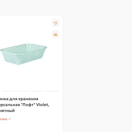
инка для хранения
рсальная "Лофт" Violet,
 мятный
ичии ✓