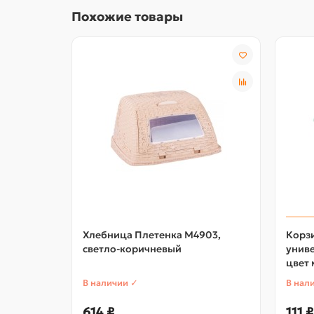
Похожие товары
Хлебница Плетенка М4903,
Корз
светло-коричневый
униве
цвет
В наличии ✓
В нал
614 ₽
111 ₽