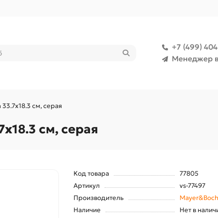
+7 (499) 40
Менеджер в
33.7х18.3 см, серая
х18.3 см, серая
Код товара
77805
Артикул
vs-77497
Производитель
Mayer&Boc
Наличие
Нет в налич