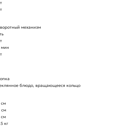
т
т
воротный механизм
ть
т
 мин
т
опка
еклянное блюдо,
вращающееся кольцо
 см
 см
 см
.5 кг