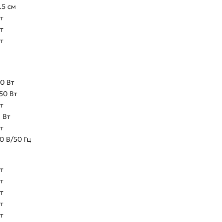
.5 см
т
т
т
0 Вт
50 Вт
т
1 Вт
т
0 В/50 Гц
т
т
т
т
т