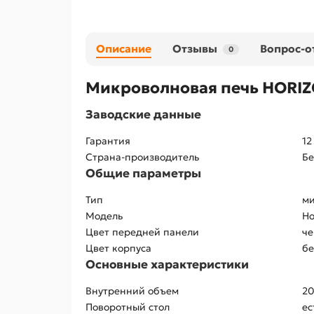
Описание
Отзывы
Вопрос-о
0
Микроволновая печь HORI
Заводские данные
Гарантия
12
Страна-производитель
Бе
Общие параметры
Тип
ми
Модель
Ho
Цвет передней панели
ч
Цвет корпуса
б
Основные характеристики
Внутренний объем
20
Поворотный стол
ес