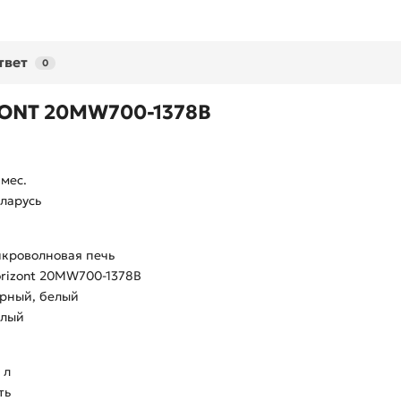
твет
0
ZONT 20MW700-1378В
 мес.
ларусь
кроволновая печь
rizont 20MW700-1378B
ерный,
белый
елый
 л
ть