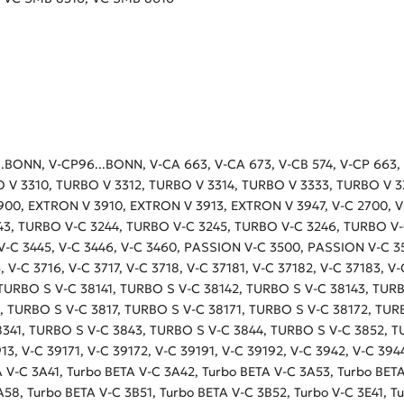
95...BONN, V-CP96...BONN, V-CA 663, V-CA 673, V-CB 574, V-CP 663,
O V 3310, TURBO V 3312, TURBO V 3314, TURBO V 3333, TURBO V 
0, EXTRON V 3910, EXTRON V 3913, EXTRON V 3947, V-C 2700, V-C
243, TURBO V-C 3244, TURBO V-C 3245, TURBO V-C 3246, TURBO V-
, V-C 3445, V-C 3446, V-C 3460, PASSION V-C 3500, PASSION V-C 
V-C 3716, V-C 3717, V-C 3718, V-C 37181, V-C 37182, V-C 37183, V-
, TURBO S V-C 38141, TURBO S V-C 38142, TURBO S V-C 38143, TUR
, TURBO S V-C 3817, TURBO S V-C 38171, TURBO S V-C 38172, TUR
8341, TURBO S V-C 3843, TURBO S V-C 3844, TURBO S V-C 3852, 
13, V-C 39171, V-C 39172, V-C 39191, V-C 39192, V-C 3942, V-C 394
A V-C 3A41, Turbo BETA V-C 3A42, Turbo BETA V-C 3A53, Turbo BET
58, Turbo BETA V-C 3B51, Turbo BETA V-C 3B52, Turbo V-C 3E41, Tu