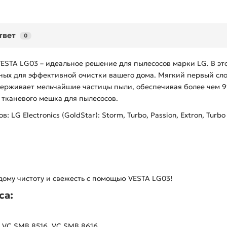
твет
0
ESTA LG03 – идеальное решение для пылесосов марки LG. В эт
ых для эффективной очистки вашего дома. Мягкий первый слой
адерживает мельчайшие частицы пыли, обеспечивая более чем
 тканевого мешка для пылесосов.
 Electronics (GoldStar): Storm, Turbo, Passion, Extron, Turbo A
дому чистоту и свежесть с помощью VESTA LG03!
са:
, VC SMB 8516, VC SMB 8616