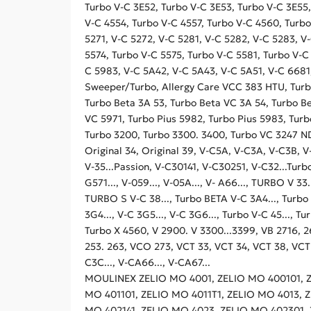
Turbo V-C 3E52, Turbo V-C 3E53, Turbo V-C 3E55
V-C 4554, Turbo V-C 4557, Turbo V-C 4560, Turbo
5271, V-C 5272, V-C 5281, V-C 5282, V-C 5283, V
5574, Turbo V-C 5575, Turbo V-C 5581, Turbo V-C
C 5983, V-C 5A42, V-C 5A43, V-C 5A51, V-C 6681,
Sweeper/Turbo, Allergy Care VCC 383 HTU, Turbo
Turbo Beta 3A 53, Turbo Beta VC 3A 54, Turbo Be
VC 5971, Turbo Pius 5982, Turbo Pius 5983, Turb
Turbo 3200, Turbo 3300. 3400, Turbo VC 3247 N
Original 34, Original 39, V-C5A, V-C3A, V-C3B, V-C3
V-35...Passion, V-C30141, V-C30251, V-C32...Turbo,
G571..., V-059..., V-05A..., V- A66..., TURBO V 33
TURBO S V-C 38..., Turbo BETA V-C 3A4..., Turbo B
3G4..., V-C 3G5..., V-C 3G6..., Turbo V-C 45..., 
Turbo X 4560, V 2900. V 3300...3399, VB 2716,
253. 263, VCO 273, VCT 33, VCT 34, VCT 38, VCT VC
C3C..., V-CA66..., V-CA67...
MOULINEX ZELIO MO 4001, ZELIO MO 400101, Z
MO 401101, ZELIO MO 4011T1, ZELIO MO 4013, 
MO 402141, ZELIO MO 4023, ZELIO MO 402301, ZE