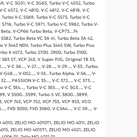
49, V-C 3G51, V-C 3G63, Turbo V-C 4552, Turbo
V-C 4572, V-C 4810, V-C 4812, V-C 4818, V-C
, Turbo V-C 5569, Turbo V-C 5573, Turbo V-C
C 5716, Turbo V-C 5971, Turbo V-C 5982, Turbo V-
o Beta, V-CP66 Turbo Beta, V-CP73...74
5582, Turbo Beta VC 3A 41, Turbo Beta 3A 42,
lus V 3443 NDV, Turbo Plus 3445 SW, Turbo Pius
urbo X 4572, Turbo 2700. 2900, Turbo 3100,
583 ST, VCP 243, V Super PJG, Original TB 33,
V-C 56..., V-27..., V-28..., V-29..., V-33...Turbo,
-G48..., V-052..., V-55...Turbo Alpha, V-56..., V-
32..., PASSION V-C 35..., V-C 372..., V-C 373...,
 V-C 3E4..., Turbo V-C 3E5..., V-C 3G3..., V-C
.3999, V 3500...3599, Turbo S VC 3800...3899,
3, VCP 743, VCP 752, VCP 753, VCP 953, VCO
..., FVD 3050, FVD 3060, V-C5A4..., V-C 59..., V-
4010, ZELIO MO 4010T1, ZELIO MO 4011, ZELIO
015, ZELIO MO 4015T1, ZELIO MO 4021, ZELIO
 4006 01, Zello MO 4011 01