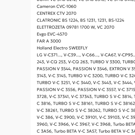
Cameron CVC-1060
CENTREX CTV 2070
CLATRONIC BS 1224, BS 1231, 1231, BS-1224
ELETTROZETA 09781 1700 W, VC 2070
Evgo EVC-4570
FAR A 3000
Holland Electro SWEEFLY
LG V-C371..., V-C39..., V-C66..., V-CA67, V-CP
243, V-CQ 253, V-CQ 263, TURBO V 3300, TURB
PASSION V 3544, PASSION V 3546, EXTRON V 390
3143, V-C 3145, TURBO V-C 3200, TURBO V-C 3
TURBO V-C 3251, V-C 3440, V-C 3443, V-C 3444
PASSION V-C 3556, PASSION V-C 3557, V-C 3715, 
3728, V-C 37341, V-C 37343, TURBO S V-C 3814
C 3816, TURBO S V-C 38161, TURBO S V-C 38162
V-C 38261, TURBO S V-C 38262, TURBO S V-C 3
V-C 386, V-C 3900, V-C 39101, V-C 39103, V-C 39
3960, V-C 3966, V-C 3967, V-C 3968, Turbo BET
C 3A56, Turbo BETA V-C 3A57, Turbo BETA V-C 3A