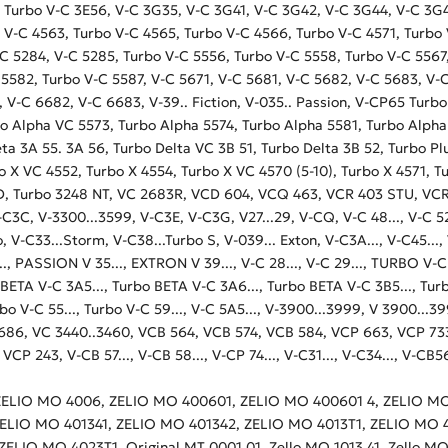
, Turbo V-C 3E56, V-C 3G35, V-C 3G41, V-C 3G42, V-C 3G44, V-C 3G
 V-C 4563, Turbo V-C 4565, Turbo V-C 4566, Turbo V-C 4571, Turbo 
-C 5284, V-C 5285, Turbo V-C 5556, Turbo V-C 5558, Turbo V-C 5567
 5582, Turbo V-C 5587, V-C 5671, V-C 5681, V-C 5682, V-C 5683, V-
 V-C 6682, V-C 6683, V-39.. Fiction, V-035.. Passion, V-CP65 Turb
 Alpha VC 5573, Turbo Alpha 5574, Turbo Alpha 5581, Turbo Alpha 
ta 3A 55. 3A 56, Turbo Delta VC 3B 51, Turbo Delta 3B 52, Turbo P
o X VC 4552, Turbo X 4554, Turbo X VC 4570 (5-10), Turbo X 4571, T
D, Turbo 3248 NT, VC 2683R, VCD 604, VCQ 463, VCR 403 STU, VCR 
C, V-3300...3599, V-C3E, V-C3G, V27...29, V-CQ, V-C 48..., V-C 52..., 
 V-C33...Storm, V-C38...Turbo S, V-039... Exton, V-C3A..., V-C45..., V
..., PASSION V 35..., EXTRON V 39..., V-C 28..., V-C 29..., TURBO V-C 
ETA V-C 3A5..., Turbo BETA V-C 3A6..., Turbo BETA V-C 3B5..., Turbo
Turbo V-C 55..., Turbo V-C 59..., V-C 5A5..., V-3900...3999, V 3900..
 2686, VC 3440..3460, VCB 564, VCB 574, VCB 584, VCP 663, VCP 73
P 243, V-CB 57..., V-CB 58..., V-CP 74..., V-C31..., V-C34..., V-CB56
ELIO MO 4006, ZELIO MO 400601, ZELIO MO 400601 4, ZELIO MO 
ZELIO MO 401341, ZELIO MO 401342, ZELIO MO 4013T1, ZELIO MO 4
LIO MO 4023T1, Original MT 0001.01, Zello MO 1013 41, Zello MO