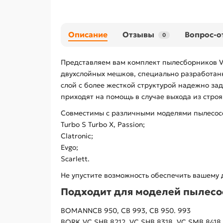
Описание
Отзывы
Вопрос-о
0
Представляем вам комплект пылесборников V
двухслойных мешков, специально разработанн
слой с более жесткой структурой надежно з
приходят на помощь в случае выхода из строя
Совместимы с различными моделями пылесосов: LG
Turbo S Turbo X, Passion;
Clatronic;
Evgo;
Scarlett.
Не упустите возможность обеспечить вашему 
Подходит для моделей пылесо
BOMANNCB 950, CB 993, CB 950. 993
BORK VC SHB 8212, VC SHB 8318, VC SMB 8418