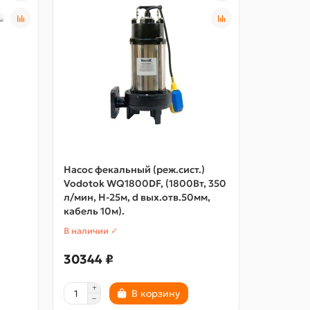
Насос фекальный (реж.сист.)
Насос фе
Vodotok WQ1800DF, (1800Вт, 350
Vodotok Н
л/мин, H-25м, d вых.отв.50мм,
л/мин, H-
кабель 10м).
кабель 8
В наличии ✓
В наличии
30344 ₽
19466 
В корзину