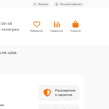
₽
Валюта
Личный кабинет
4-26-48
 телеграм
Избранное
Сравнение
Корзина
ok НК-400А
Расширенна
я гарантия
чии