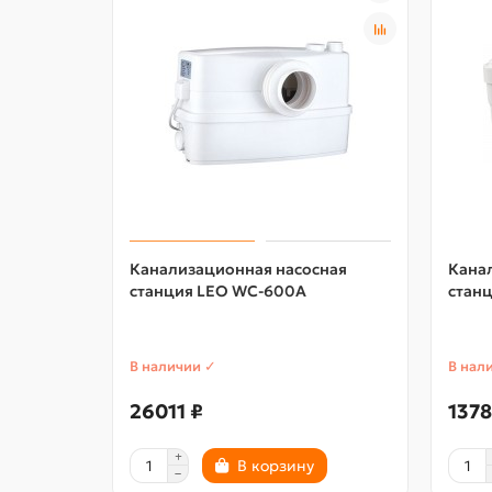
Канализационная насосная
Кана
станция LEO WC-600A
станц
В наличии ✓
В нал
26011 ₽
1378
В корзину