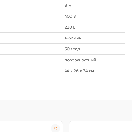
8 м
400 Вт
220 В
145лмин
50 град
поверхностный
44 х 26 х 34 см