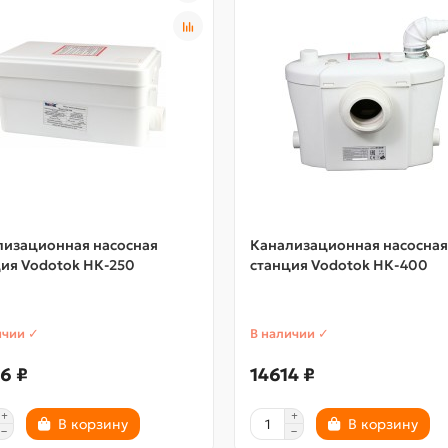
лизационная насосная
Канализационная насосная
ия Vodotok НК-250
станция Vodotok НК-400
ичии ✓
В наличии ✓
6 ₽
14614 ₽
В корзину
В корзину