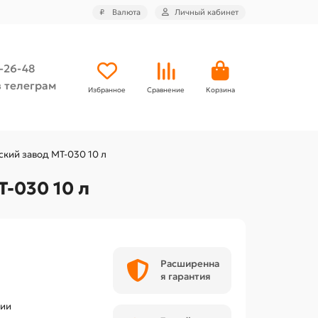
₽
Валюта
Личный кабинет
4-26-48
 телеграм
Избранное
Сравнение
Корзина
кий завод МТ-030 10 л
-030 10 л
Расширенна
я гарантия
чии