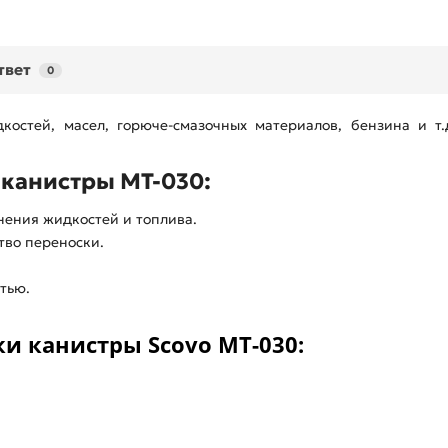
твет
0
остей, масел, горюче-смазочных материалов, бензина и т
канистры МТ-030:
нения жидкостей и топлива.
тво переноски.
тью.
и канистры Scovo МТ-030: