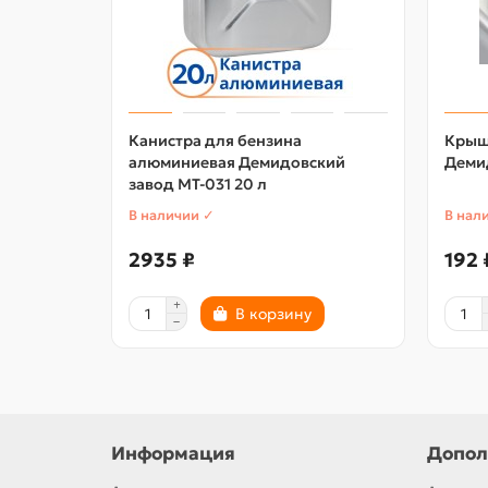
Канистра для бензина
Крыш
алюминиевая Демидовский
Деми
завод МТ-031 20 л
В наличии ✓
В нал
2935 ₽
192 
В корзину
Информация
Допол