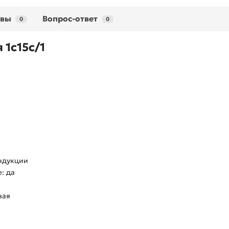
ывы
Вопрос-ответ
0
0
 1с15с/1
индукции
: да
вая