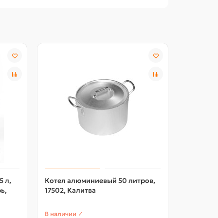
5 л,
Котел алюминиевый 50 литров,
Кастрюля
ь,
17502, Калитва
Стальэма
кремовы
В наличии ✓
В наличии