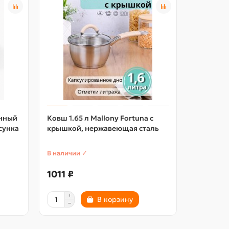
нный
Ковш 1.65 л Mallony Fortuna с
Ковш с к
исунка
крышкой, нержавеющая сталь
MALLONY
нержаве
В наличии ✓
В наличии
1011 ₽
995 ₽
В корзину