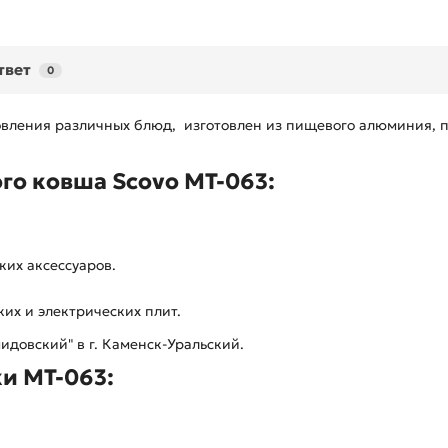
твет
0
ления различных блюд, изготовлен из пищевого алюминия, пр
о ковша Scovo МТ-063:
ких аксессуаров.
ких и электрических плит.
идовский" в г. Каменск-Уральский.
ки МТ-063: