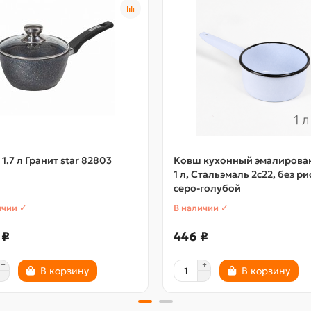
1.7 л Гранит star 82803
Ковш кухонный эмалирова
1 л, Стальэмаль 2с22, без р
серо-голубой
ичии ✓
В наличии ✓
 ₽
446 ₽
В корзину
В корзину