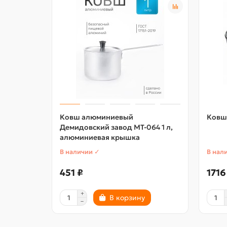
Ковш алюминиевый
Ковш 
Демидовский завод МТ-064 1 л,
алюминиевая крышка
В наличии ✓
В нал
451 ₽
1716
В корзину