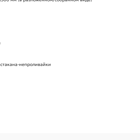
я
 стакана-непроливайки