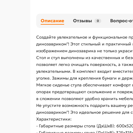
Описание
Отзывы
Вопрос-о
0
Создайте увлекательное и функциональное пр
динозавриком"! Этот стильный и практичный ко
изображением динозаврика не только украсит
Стол и стул выполнены из качественных и бе
позволяет легко очищать поверхность, а такж
увлекательными. В комплект входит вместите
уголке. Зажимы для крепления бумаги и держ
Мягкое сиденье стула обеспечивает комфорт в
опорах предотвращают скольжение и поврежд
в сложении позволяют удобно хранить мебель,
Не упустите возможность подарить вашему ре
динозавриком"! Это идеальное решение для с
Характеристики:
- Габаритные размеры стола (ДхШхВ): 600х52
- Габаритные размеры стула (ДхШхВ): 325х31