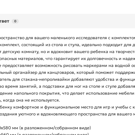
твет
0
остранство для вашего маленького исследователя с комплекто
мплект, состоящий из стола и стула, идеально подходит для де
 детскую комнату, но и вдохновит вашего ребенка на творчест
зопасных материалов, что гарантирует их долговечность и на
е предоставляет возможность рисовать маркерами на водной ос
льный органайзер для канцтоваров, который поможет поддержи
атель для стакана-непроливайки добавляют удобства и функц
о время занятий, а подставки для ног на столе и стуле добавл
ение напольного покрытия, что делает использование мебели
 когда она не используется.
бенку комфортное и функциональное место для игр и учебы с 
оздания уютного и вдохновляющего пространства для вашего м
0х580 мм (в разложенном/собранном виде)
5х560 мм (в разложенном/собранном виде)