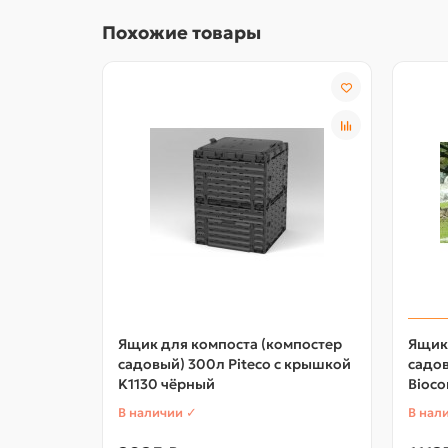
Похожие товары
Ящик для компоста (компостер
Ящик 
садовый) 300л Piteco с крышкой
садов
K1130 чёрный
Bioc
В наличии ✓
В нал