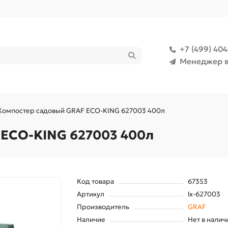
+7 (499) 40
Менеджер в
Компостер садовый GRAF ECO-KING 627003 400л
 ECO-KING 627003 400л
Код товара
67353
Артикул
lx-627003
Производитель
GRAF
Наличие
Нет в налич