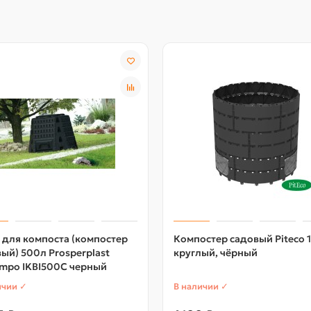
для компоста (компостер
Компостер садовый Piteco 
ый) 500л Prosperplast
круглый, чёрный
ompo IKBI500C черный
ичии ✓
В наличии ✓