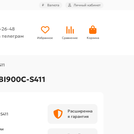
₽
Валюта
Личный кабинет
4-26-48
 телеграм
Избранное
Сравнение
Корзина
411
BI900C-S411
Расширенна
-S411
я гарантия
t
ии