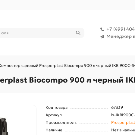
+7 (499) 40
Менеджер в
Компостер садовый Prosperplast Biocompo 900 л черный IKBI900C-S
rplast Biocompo 900 л черный IK
Код товара
67339
Артикул
lx-IKBI900C
Производитель
Prosperplas
Наличие
Нет в налич