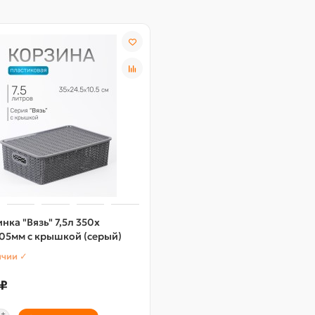
нка "Вязь" 7,5л 350х
05мм с крышкой (серый)
ичии ✓
 ₽