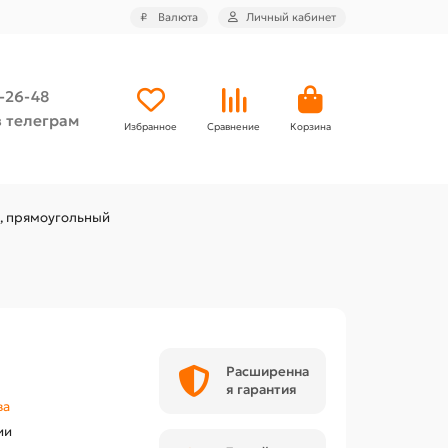
₽
Валюта
Личный кабинет
4-26-48
 телеграм
Избранное
Сравнение
Корзина
л, прямоугольный
Расширенна
я гарантия
ва
ии