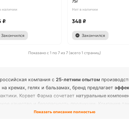
75г
в наличии
Нет в наличии
 ₽
348 ₽
Закончился
Закончился
Показано с 1 по 7 из 7 (всего 1 страниц)
российская компания с
25-летним опытом
производст
на кремах, гелях и бальзамах, бренд предлагает
эффек
лактики. Корвет Фарма сочетает
натуральные компоне
окое качество и безопасность продукции. Компания т
азрабатывая уникальные рецептуры по запросу клиенто
Показать описание полностью