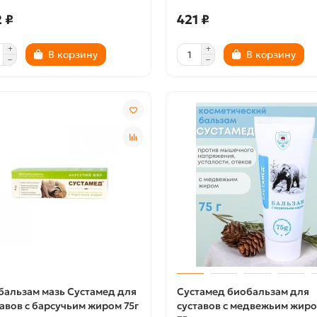
 ₽
421 ₽
В корзину
В корзину
бальзам мазь Сустамед для
Сустамед биобальзам для
тавов с барсучьим жиром 75г
суставов с медвежьим жир