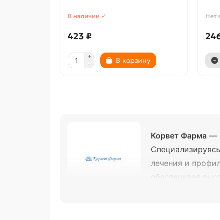
В наличии ✓
Нет 
423 ₽
246
В корзину
Корвет Фарма
— 
Специализируясь 
лечения и профи
обеспечивая выс
производством, р
Ассортимент в нашем магазине: