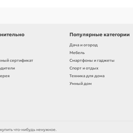
рем от пятен и шрамов
иобальзам
й крем
нительно
Популярные категории
водитель
косметики, который предлагает
эффективные
Дача и огород
ься, внедряя инновации и сохраняя традиции качества
Мебель
с 1999 года!
ный сертификат
Смартфоны и гаджеты
одители
Спорт и отдых
лерея
Техника для дома
Умный дом
купить что-нибудь ненужное.