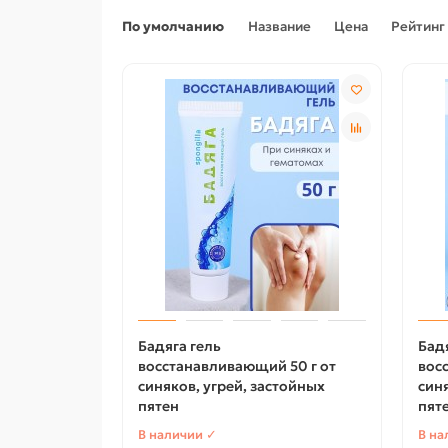
По умолчанию
Название
Цена
Рейтинг
Бадяга гель
Бад
восстанавливающий 50 г от
вос
синяков, угрей, застойных
синя
пятен
пяте
В наличии ✓
В на