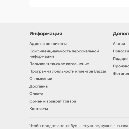
Средства для кожи:
Бадяга гель, к
Лечебная косметика:
Сустамед, Б
Защита от солнца:
солнцезащитны
Информация
Допол
Корвет Фарма — это
надежный произ
Адрес и реквизиты
Акции
здоровья. Бренд продолжает развиват
Конфиденциальность персональной
Новости
информации
Корвет Фарма — забота о вашей коже 
Подароч
Пользовательское соглашение
Произв
Программа лояльности клиентов Bazzar
Фотога
О компании
Доставка
Оплата
Обмен и возврат товара
Контакты
Чтобы продать что-нибудь ненужное, нужно сначала 