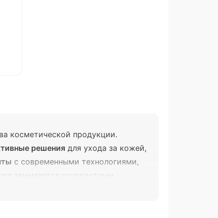
ва косметической продукции.
тивные решения
для ухода за кожей,
нты
с современными технологиями,
акже занимается контрактным
в .