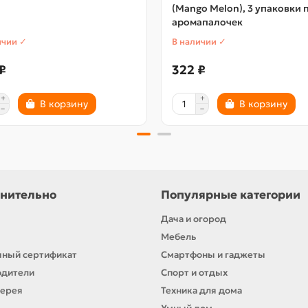
(Mango Melon), 3 упаковки 
аромапалочек
ичии ✓
В наличии ✓
₽
322 ₽
В корзину
В корзину
нительно
Популярные категории
Дача и огород
Мебель
ный сертификат
Смартфоны и гаджеты
одители
Спорт и отдых
лерея
Техника для дома