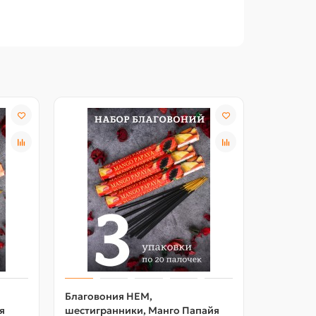
Благовония HEM,
Благово
я
шестигранники, Манго Папайя
шестигр