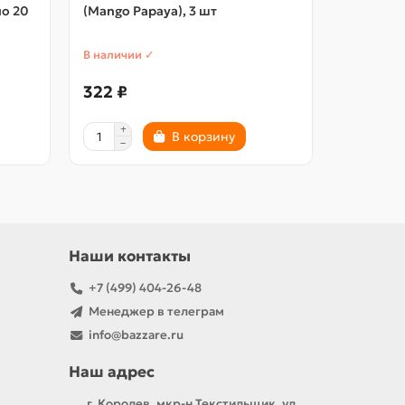
по 20
(Mango Papaya), 3 шт
(Pure Hou
В наличии ✓
В наличии
322 ₽
322 ₽
В корзину
Наши контакты
+7 (499) 404-26-48
Менеджер в телеграм
info@bazzare.ru
Наш адрес
г. Королев, мкр-н Текстильщик, ул.