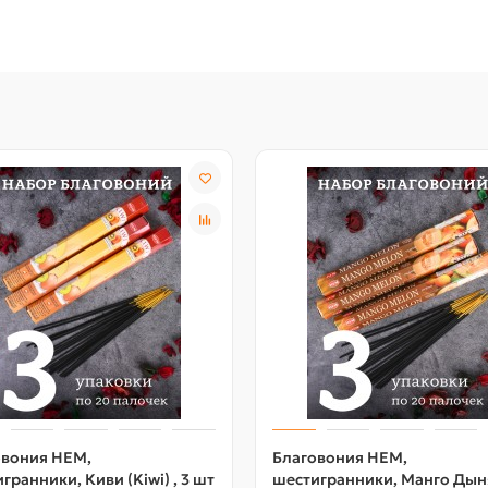
овония HEM,
Благовония HEM,
гранники, Киви (Kiwi) , 3 шт
шестигранники, Манго Дын