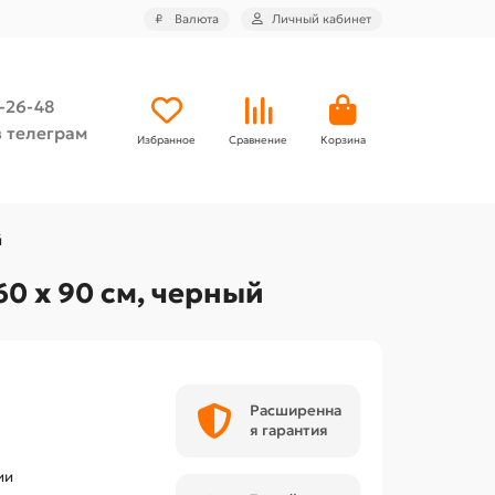
₽
Валюта
Личный кабинет
4-26-48
 телеграм
Избранное
Сравнение
Корзина
й
0 х 90 см, черный
Расширенна
я гарантия
ии