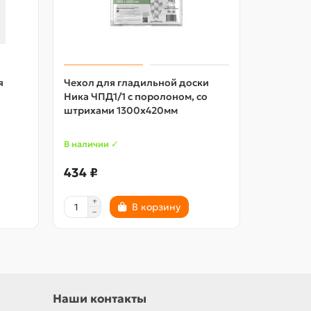
я
Чехол для гладильной доски
Чехол дл
Ника ЧПД1/1 с поролоном, со
Ника HCL
штрихами 1300х420мм
houndsto
В наличии ✓
В наличии
434 ₽
399 ₽
В корзину
Наши контакты