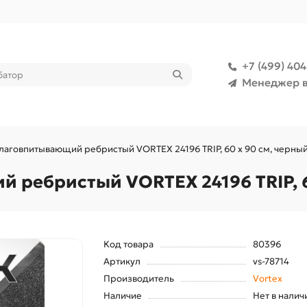
+7 (499) 40
Менеджер в
лаговпитывающий ребристый VORTEX 24196 TRIP, 60 х 90 см, черны
 ребристый VORTEX 24196 TRIP, 6
Код товара
80396
Артикул
vs-78714
Производитель
Vortex
Наличие
Нет в налич