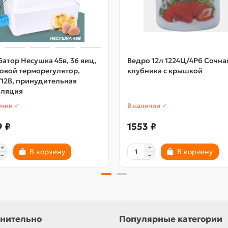
атор Несушка 45в, 36 яиц,
Ведро 12л 1224Ц/4Рб Сочна
овой терморегулятор,
клубника с крышкой
12В, принудительная
иляция
ичии ✓
В наличии ✓
9 ₽
1553 ₽
В корзину
В корзину
нительно
Популярные категории