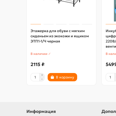
Этажерка для обуви с мягким
Инкуб
сиденьем из экокожи и ящиком
цифр
ЭТП1-1/Ч черная
220В/
вент
В наличии ✓
В нал
2115 ₽
549
В корзину
Информация
Допол