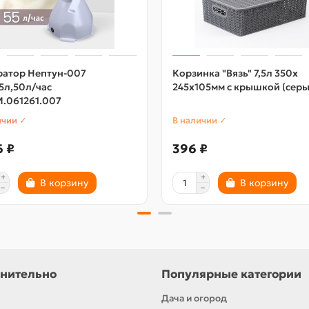
ратор Нептун-007
Корзинка "Вязь" 7,5л 350х
5л,50л/час
245х105мм с крышкой (серы
.061261.007
ичии ✓
В наличии ✓
6 ₽
396 ₽
В корзину
В корзину
нительно
Популярные категории
Дача и огород