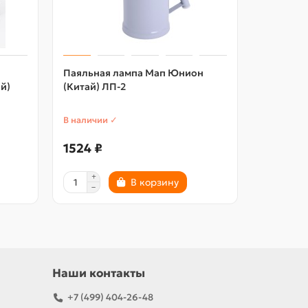
Паяльная лампа Мап Юнион
Стекломо
й)
(Китай) ЛП-2
51-78см,
В наличии ✓
В наличии
1524 ₽
477 ₽
В корзину
Наши контакты
+7 (499) 404-26-48