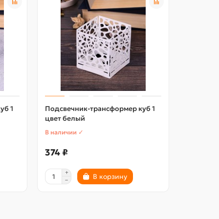
уб 1
Подсвечник-трансформер куб 1
Подсвечн
цвет белый
цвет зол
В наличии ✓
В наличии
374 ₽
374 ₽
В корзину