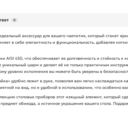
твет
0
деальный аксессуар для вашего чаепития, который станет ярки
иняет в себе элегантность и функциональность, добавляя нот
 AISI 430, что обеспечивает ее долговечность и стойкость к 
уникальный шарм и делает её не только практичным инструмен
ому уровню исполнения вы можете быть уверены в безопасност
йка» удобно лежит в руке, позволяя вам легко наслаждаться ка
ятной на вид, но и удобной в использовании, что особенно ва
ллекцию столовых приборов этот изящный элемент, который сд
 предмет обихода, а истинное украшение вашего стола. Подари