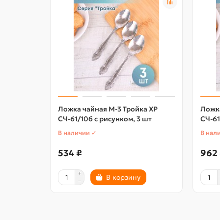
Ложка чайная М-3 Тройка ХР
Ложка
СЧ-61/10б с рисунком, 3 шт
СЧ-61
В наличии ✓
В нал
534 ₽
962
В корзину