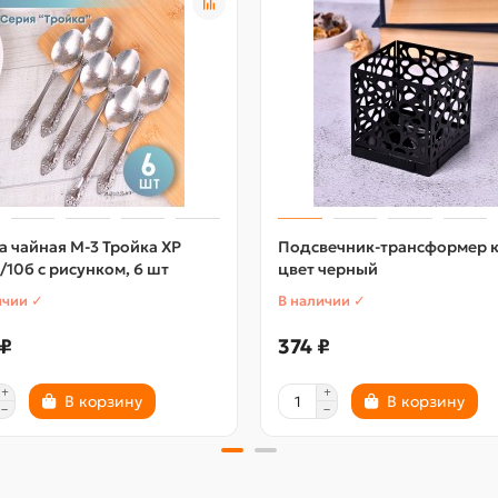
 чайная М-3 Тройка ХР
Подсвечник-трансформер к
/10б с рисунком, 6 шт
цвет черный
ичии ✓
В наличии ✓
 ₽
374 ₽
В корзину
В корзину