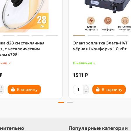
а d28 см стеклянная
Электроплитка Злата-114Т
я, с металлическим
чёрная 1 конфорка 1.0 кВт
ком 4728
ичии ✓
В наличии ✓
₽
1511 ₽
В корзину
В корзину
нительно
Популярные категории