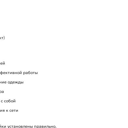
кт)
ней
ффективной работы
ние одежды
ра
 с собой
ия к сети
йки установлены правильно.