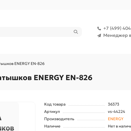
+7 (499) 40
Менеджер в
атышков ENERGY EN-826
атышков ENERGY EN-826
Код товара
36373
Артикул
vs-44224
Производитель
ENERGY
Наличие
Нет в налич