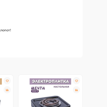
хлопот!