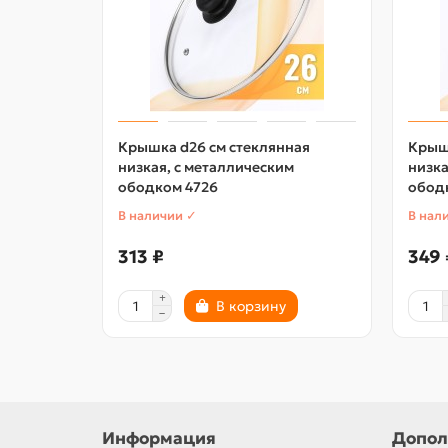
Крышка d26 см стеклянная
Крышк
низкая, с металлическим
низка
ободком 4726
обод
В наличии ✓
В нал
313 ₽
349 
В корзину
Информация
Допол