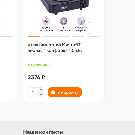
Электроплитка Мечта-111Т
Электроп
чёрная 1 конфорка 1.0 кВт
чёрная 1 
В наличии ✓
В наличии
2374 ₽
2629 ₽
В корзину
Наши контакты