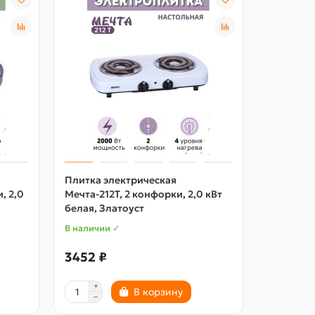
Плитка электрическая
Плитка э
, 2,0
Мечта-212Т, 2 конфорки, 2,0 кВт
ЭПТ 2 ко
белая, Златоуст
Златоуст
В наличии ✓
В наличии
3452 ₽
2546 ₽
В корзину