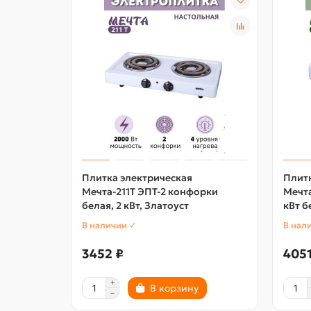
Плитка электрическая
Плитк
Мечта-211Т ЭПТ-2 конфорки
Мечта
белая, 2 кВт, Златоуст
кВт б
В наличии ✓
В нал
3452 ₽
4051
В корзину