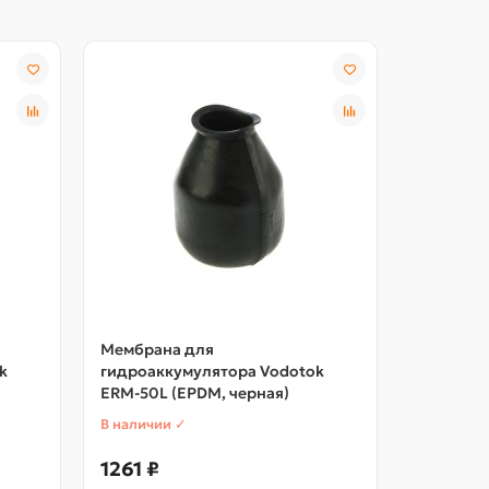
Мембрана для
Мембран
k
гидроаккумулятора Vodotok
гидроакк
ERM-50L (EPDM, черная)
NRM-50L 
В наличии ✓
В наличии
1261 ₽
1049 ₽