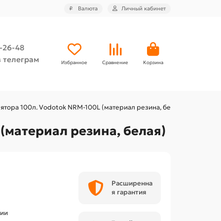
₽
Валюта
Личный кабинет
4-26-48
 телеграм
Избранное
Сравнение
Корзина
тора 100л. Vodotok NRM-100L (материал резина, белая)
(материал резина, белая)
Расширенна
я гарантия
чии