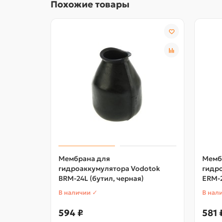
Похожие товары
Мембрана для
Мемб
гидроаккумулятора Vodotok
гидр
BRM-24L (бутил, черная)
ERM-2
В наличии ✓
В нал
594 ₽
581 