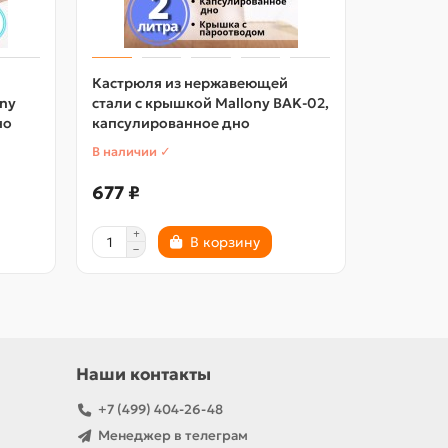
Кастрюля из нержавеющей
Кастрюля
ony
стали с крышкой Mallony BAK-02,
CA1816G,
но
капсулированное дно
сталь
В наличии ✓
В наличии
677 ₽
2618 ₽
В корзину
Наши контакты
+7 (499) 404-26-48
Менеджер в телеграм