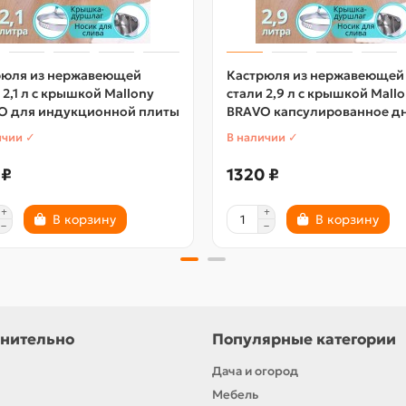
рюля из нержавеющей
Кастрюля из нержавеющей
 2,1 л с крышкой Mallony
стали 2,9 л с крышкой Mall
O для индукционной плиты
BRAVO капсулированное д
ичии ✓
В наличии ✓
 ₽
1320 ₽
В корзину
В корзину
нительно
Популярные категории
Дача и огород
Мебель