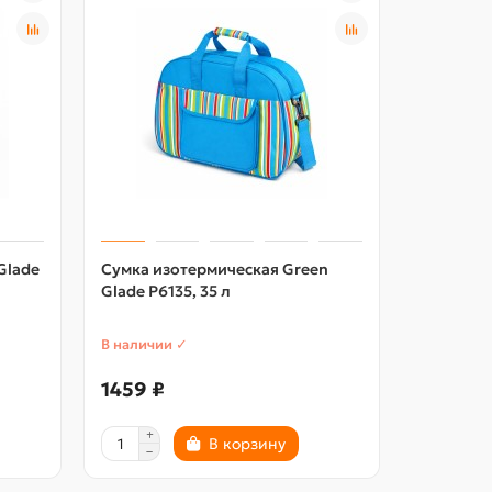
Glade
Сумка изотермическая Green
Сумка из
Glade P6135, 35 л
Glade P61
В наличии ✓
В наличии
1459 ₽
1304 ₽
В корзину