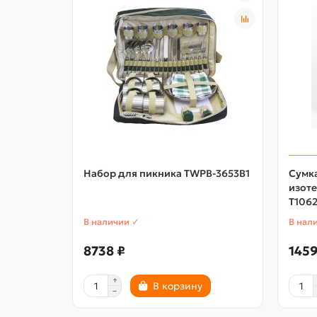
Набор для пикника TWPB-3653B1
Сумк
изоте
T1062
В наличии ✓
В нал
8738 ₽
1459
В корзину