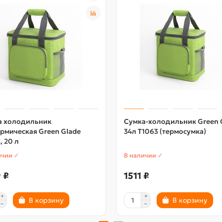
а холодильник
Сумка-холодильник Green 
рмическая Green Glade
34л T1063 (термосумка)
, 20 л
ичии ✓
В наличии ✓
 ₽
1511 ₽
В корзину
В корзину