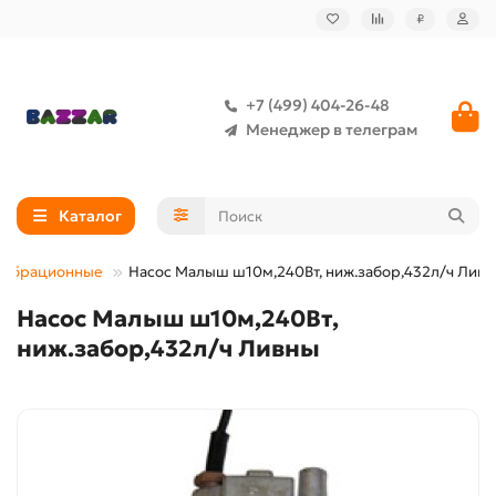
₽
+7 (499) 404-26-48
Менеджер в телеграм
Каталог
вибрационные
Насос Малыш ш10м,240Вт, ниж.забор,432л/ч Лив
Насос Малыш ш10м,240Вт,
ниж.забор,432л/ч Ливны