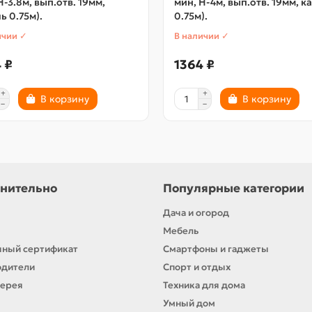
H-3.8м, вып.отв. 19мм,
мин, H-4м, вып.отв. 19мм, к
ь 0.75м).
0.75м).
ичии ✓
В наличии ✓
 ₽
1364 ₽
В корзину
В корзину
нительно
Популярные категории
Дача и огород
Мебель
ный сертификат
Смартфоны и гаджеты
одители
Спорт и отдых
лерея
Техника для дома
Умный дом