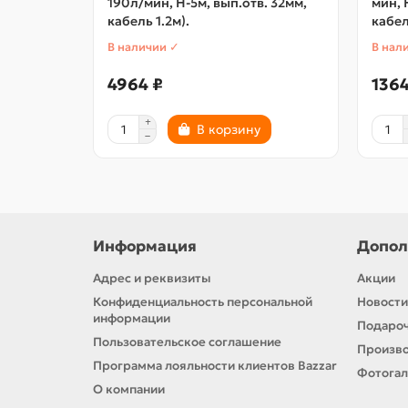
190л/мин, H-5м, вып.отв. 32мм,
мин, 
кабель 1.2м).
кабел
В наличии ✓
В нал
4964 ₽
1364
В корзину
Информация
Допол
Адрес и реквизиты
Акции
Конфиденциальность персональной
Новости
информации
Подароч
Пользовательское соглашение
Произв
Программа лояльности клиентов Bazzar
Фотога
О компании