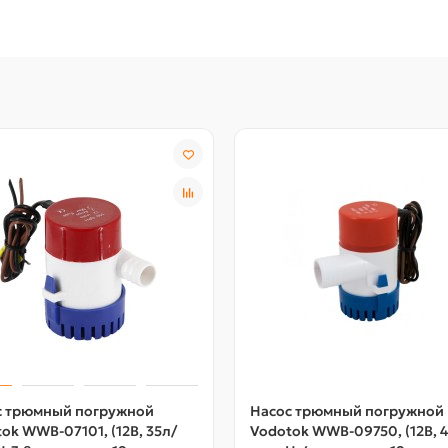
с трюмный погружной
Насос трюмный погружной
ok WWB-07101, (12В, 35л/
Vodotok WWB-09750, (12В, 4