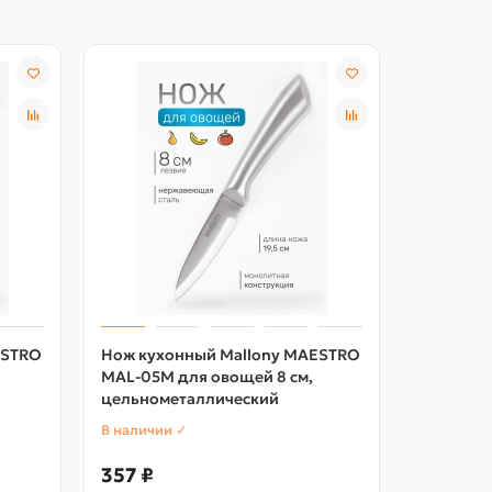
ESTRO
Нож кухонный Mallony MAESTRO
Набор но
MAL-05M для овощей 8 см,
8 предме
цельнометаллический
В наличии ✓
В наличии
357 ₽
1433 ₽