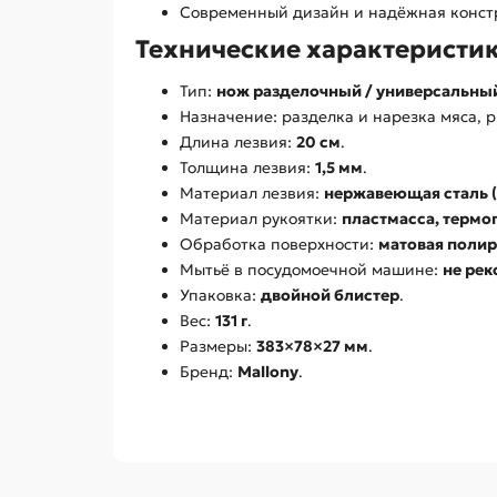
Современный дизайн и надёжная конст
Технические характеристи
Тип:
нож разделочный / универсальны
Назначение: разделка и нарезка мяса, 
Длина лезвия:
20 см
.
Толщина лезвия:
1,5 мм
.
Материал лезвия:
нержавеющая сталь (
Материал рукоятки:
пластмасса, термоп
Обработка поверхности:
матовая поли
Мытьё в посудомоечной машине:
не ре
Упаковка:
двойной блистер
.
Вес:
131 г
.
Размеры:
383×78×27 мм
.
Бренд:
Mallony
.