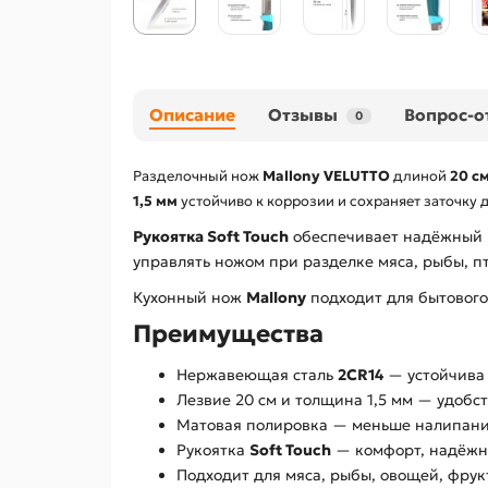
Описание
Отзывы
Вопрос-о
0
Разделочный нож
Mallony VELUTTO
длиной
20 с
1,5 мм
устойчиво к коррозии и сохраняет заточку 
Рукоятка Soft Touch
обеспечивает надёжный и
управлять ножом при разделке мяса, рыбы, п
Кухонный нож
Mallony
подходит для бытового
Преимущества
Нержавеющая сталь
2CR14
— устойчива 
Лезвие 20 см и толщина 1,5 мм — удобст
Матовая полировка — меньше налипания
Рукоятка
Soft Touch
— комфорт, надёжны
Подходит для мяса, рыбы, овощей, фрук