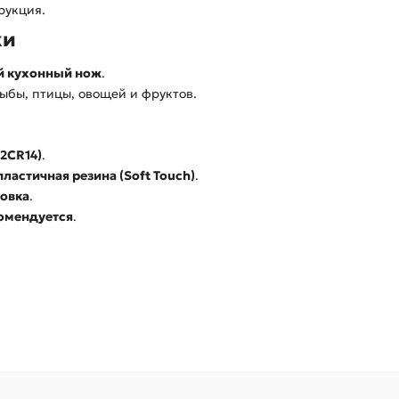
рукция.
ки
й кухонный нож
.
рыбы, птицы, овощей и фруктов.
2CR14)
.
ластичная резина (Soft Touch)
.
ровка
.
комендуется
.