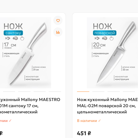
кухонный Mallony MAESTRO
Нож кухонный Mallony MA
1M сантоку 17 см,
MAL-02M поварской 20 см,
нометаллический
цельнометаллический
ичии ✓
В наличии ✓
₽
451 ₽